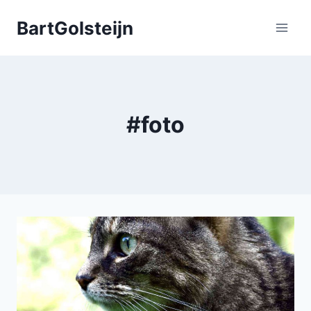
Doorgaan
BartGolsteijn
naar
inhoud
#foto