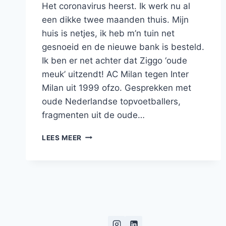
Het coronavirus heerst. Ik werk nu al
een dikke twee maanden thuis. Mijn
huis is netjes, ik heb m’n tuin net
gesnoeid en de nieuwe bank is besteld.
Ik ben er net achter dat Ziggo ‘oude
meuk’ uitzendt! AC Milan tegen Inter
Milan uit 1999 ofzo. Gesprekken met
oude Nederlandse topvoetballers,
fragmenten uit de oude…
1998:
LEES MEER
HET
JAAR
DAT
SCHUMACHER
(OOK)
WERELDKAMPIOEN
WAS
GEWORDEN