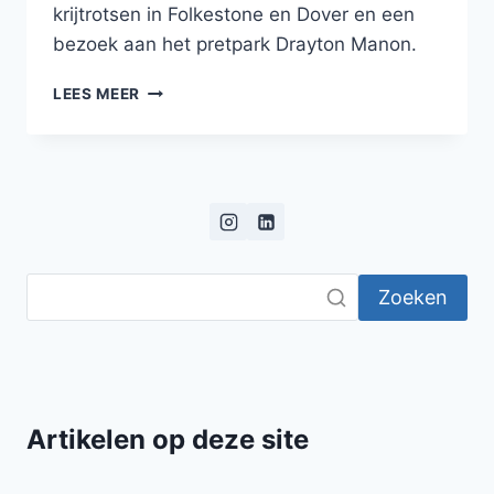
krijtrotsen in Folkestone en Dover en een
bezoek aan het pretpark Drayton Manon.
BLOG:
LEES MEER
ROADTRIP
DOOR
HET
HART
VAN
ENGELAND
Zoeken
Artikelen op deze site