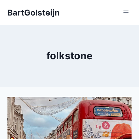
Doorgaan
BartGolsteijn
naar
inhoud
folkstone