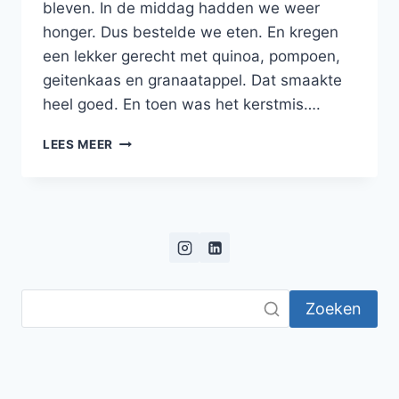
bleven. In de middag hadden we weer
honger. Dus bestelde we eten. En kregen
een lekker gerecht met quinoa, pompoen,
geitenkaas en granaatappel. Dat smaakte
heel goed. En toen was het kerstmis….
QUINOA
LEES MEER
MET
GEPOFTE
FLESPOMPOEN,
GEITENKAAS
EN
GRANAATAPPEL
Zoeken