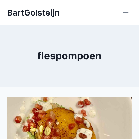
Doorgaan
BartGolsteijn
naar
inhoud
flespompoen