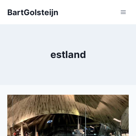
Doorgaan
BartGolsteijn
naar
inhoud
estland