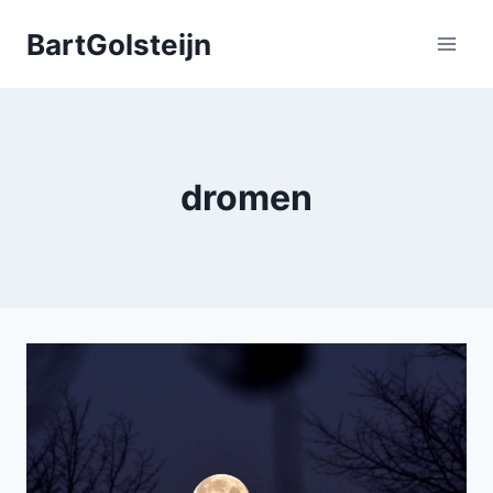
Doorgaan
BartGolsteijn
naar
inhoud
dromen