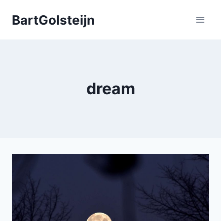
Doorgaan
BartGolsteijn
naar
inhoud
dream