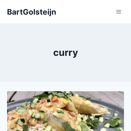
Doorgaan
BartGolsteijn
naar
inhoud
curry