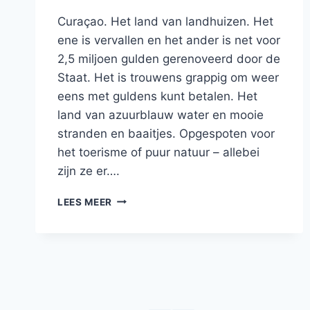
Curaçao. Het land van landhuizen. Het
ene is vervallen en het ander is net voor
2,5 miljoen gulden gerenoveerd door de
Staat. Het is trouwens grappig om weer
eens met guldens kunt betalen. Het
land van azuurblauw water en mooie
stranden en baaitjes. Opgespoten voor
het toerisme of puur natuur – allebei
zijn ze er….
BLOG:
LEES MEER
CURAÇAO
–
LAND
VAN
BAAITJES,
DE
TROEPIAAL