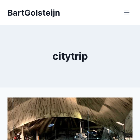
Doorgaan
BartGolsteijn
naar
inhoud
citytrip