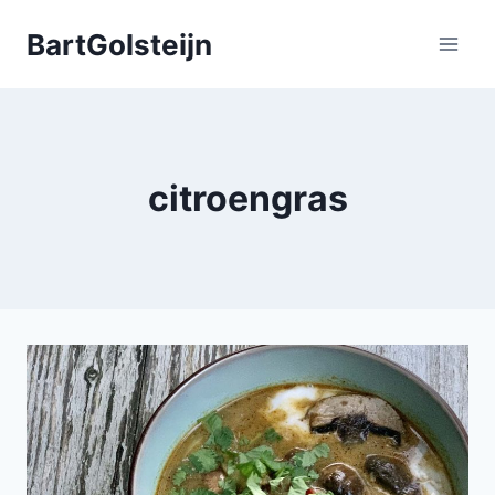
Doorgaan
BartGolsteijn
naar
inhoud
citroengras