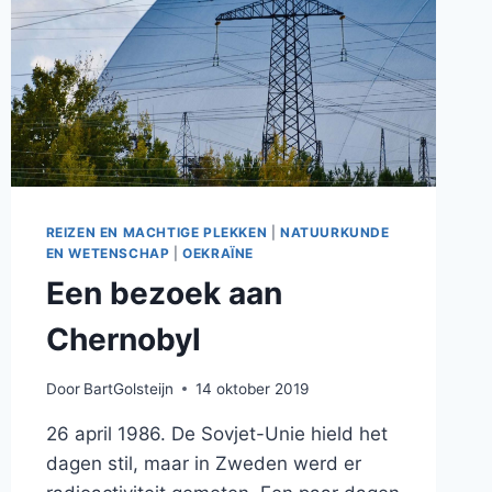
REIZEN EN MACHTIGE PLEKKEN
|
NATUURKUNDE
EN WETENSCHAP
|
OEKRAÏNE
Een bezoek aan
Chernobyl
Door
BartGolsteijn
14 oktober 2019
26 april 1986. De Sovjet-Unie hield het
dagen stil, maar in Zweden werd er