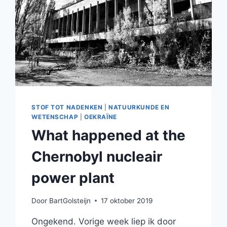
STOF TOT NADENKEN
|
NATUURKUNDE EN
WETENSCHAP
|
OEKRAÏNE
What happened at the
Chernobyl nucleair
power plant
Door
BartGolsteijn
17 oktober 2019
Ongekend. Vorige week liep ik door