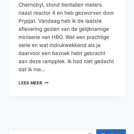
Chernobyl, stond tientallen meters
naast reactor 4 en heb gezworven door
Prypjat. Vandaag heb ik de laatste
aflevering gezien van de gelijknamige
miniserie van HBO. Wat een prachtige
serie en wat indrukwekkend als je
daarvoor een bezoek hebt gebracht
aan deze rampplek. Ik had niet gedacht
dat ik me…
WHAT
LEES MEER
HAPPENED
AT
THE
CHERNOBYL
NUCLEAIR
POWER
PLANT