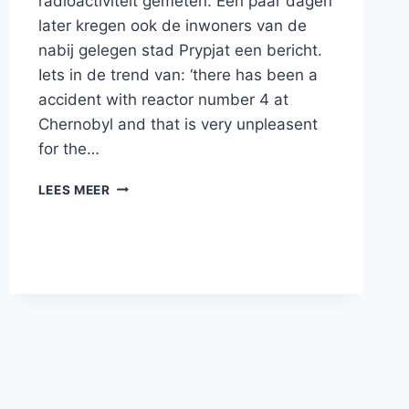
radioactiviteit gemeten. Een paar dagen
later kregen ook de inwoners van de
nabij gelegen stad Prypjat een bericht.
Iets in de trend van: ‘there has been a
accident with reactor number 4 at
Chernobyl and that is very unpleasent
for the…
EEN
LEES MEER
BEZOEK
AAN
CHERNOBYL