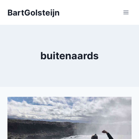
Doorgaan
BartGolsteijn
naar
inhoud
buitenaards