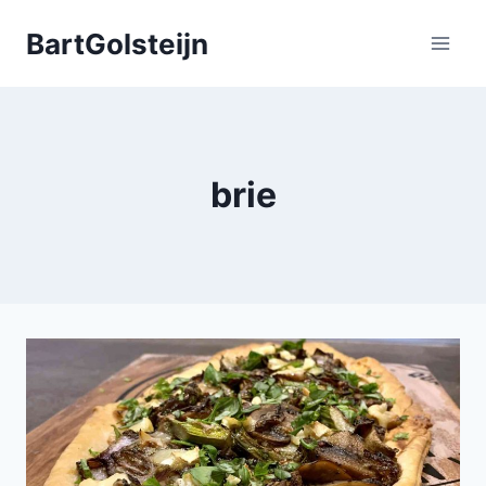
Doorgaan
BartGolsteijn
naar
inhoud
brie