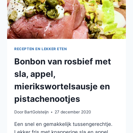
RECEPTEN EN LEKKER ETEN
Bonbon van rosbief met
sla, appel,
mierikswortelsausje en
pistachenootjes
Door
BartGolsteijn
27 december 2020
Een snel en gemakkelijk tussengerechtje.
Lekker fris met knapperige sla en appel,