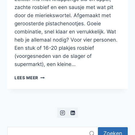
zachte rosbief en een sausje met wat pit
door de mieriekswortel. Afgemaakt met
geroosterde pistachenootjes. Goeie
combinatie, snel klaar en verrukkelijk. Wat
heb je allemaal nodig? Voor vier personen.
Een stuk of 16-20 plakjes rosbief
(voorgesneden van de slager of
supermarkt), een kleine…
BONBON
LEES MEER
VAN
ROSBIEF
MET
SLA,
APPEL,
MIERIKSWORTELSAUSJE
EN
PISTACHENOOTJES
Zoeken