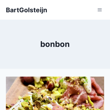
Doorgaan
BartGolsteijn
naar
inhoud
bonbon