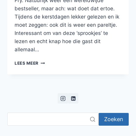
Fry. Natuurlijk weer een wereldwijde
bestseller, maar ach: wat doet dat ertoe.
Tijdens de kerstdagen lekker gelezen en ik
moet zeggen: ook dit is weer een pareltje.
Interessant om van deze ‘sprookjes’ te
lezen en echt knap hoe die gast dit
allemaal…
BLOG:
LEES MEER
TITANEN,
OLYMPIËRS,
NIMFEN
EN
HET
ONTSTAAN
VAN
DE
Zoeken
MENS
ENZO…