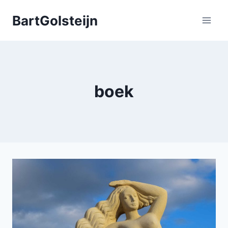
Doorgaan
BartGolsteijn
naar
inhoud
boek