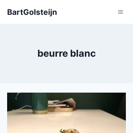
Doorgaan
BartGolsteijn
naar
inhoud
beurre blanc