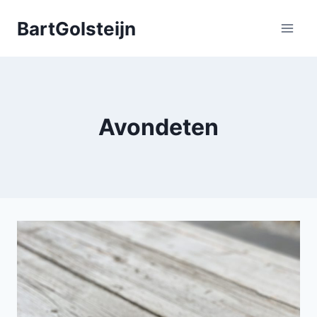
Doorgaan
BartGolsteijn
naar
inhoud
Avondeten