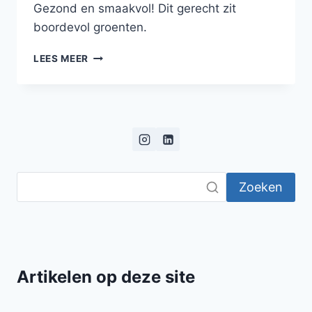
Gezond en smaakvol! Dit gerecht zit
boordevol groenten.
BLOEMKOOLPUREE
LEES MEER
MET
GEGRILDE
ASPERGES,
GEROOKTE
MAKREEL,
GEMARINEERDE
TOMATEN
EN
Zoeken
VERSE
OREGANO
Artikelen op deze site