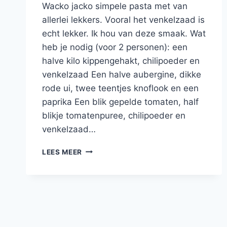
Wacko jacko simpele pasta met van
allerlei lekkers. Vooral het venkelzaad is
echt lekker. Ik hou van deze smaak. Wat
heb je nodig (voor 2 personen): een
halve kilo kippengehakt, chilipoeder en
venkelzaad Een halve aubergine, dikke
rode ui, twee teentjes knoflook en een
paprika Een blik gepelde tomaten, half
blikje tomatenpuree, chilipoeder en
venkelzaad…
PASTA
LEES MEER
MET
GEHAKTBALLEN,
VENKELZAAD,
AUBERGINE
EN
PAPRIKA