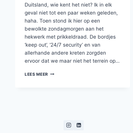
Duitsland, wie kent het niet? Ik in elk
geval niet tot een paar weken geleden,
haha. Toen stond ik hier op een
bewolkte zondagmorgen aan het
hekwerk met prikkeldraad. De bordjes
‘keep out’, ’24/7 security’ en van
allerhande andere kreten zorgden
ervoor dat we maar niet het terrein op…
SINT
LEES MEER
JOZEFSHEIM
IN
SCHWALMTAL
–
OOK
KENT
SCHOOL
GENOEMD