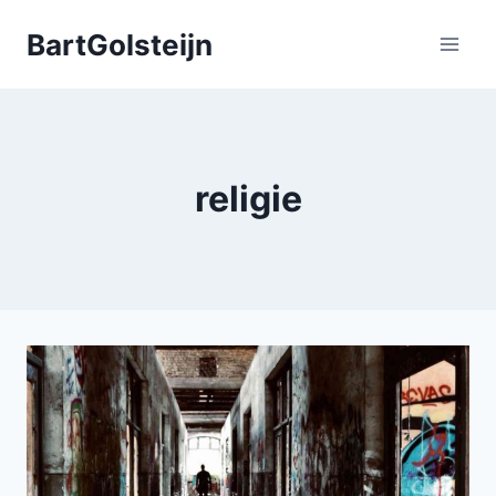
Doorgaan
BartGolsteijn
naar
inhoud
religie