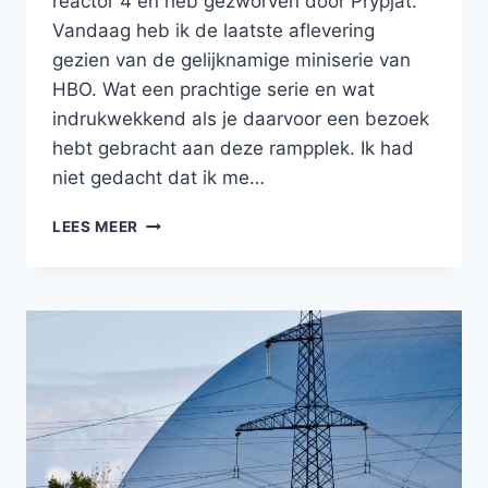
reactor 4 en heb gezworven door Prypjat.
Vandaag heb ik de laatste aflevering
gezien van de gelijknamige miniserie van
HBO. Wat een prachtige serie en wat
indrukwekkend als je daarvoor een bezoek
hebt gebracht aan deze rampplek. Ik had
niet gedacht dat ik me…
WHAT
LEES MEER
HAPPENED
AT
THE
CHERNOBYL
NUCLEAIR
POWER
PLANT