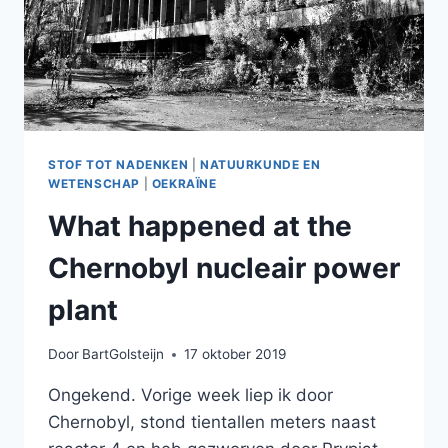
STOF TOT NADENKEN
|
NATUURKUNDE EN
WETENSCHAP
|
OEKRAÏNE
What happened at the
Chernobyl nucleair power
plant
Door
BartGolsteijn
17 oktober 2019
Ongekend. Vorige week liep ik door
Chernobyl, stond tientallen meters naast