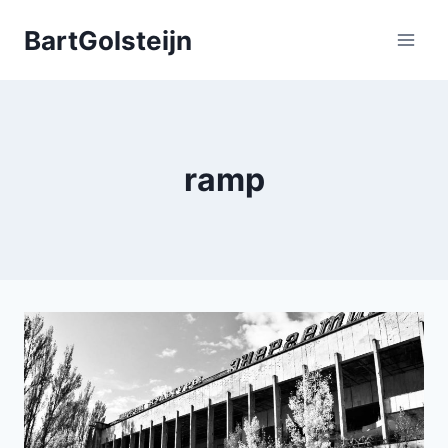
Doorgaan
BartGolsteijn
naar
inhoud
ramp