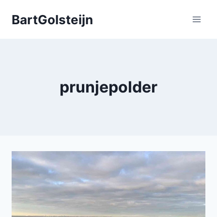
Doorgaan
BartGolsteijn
naar
inhoud
prunjepolder