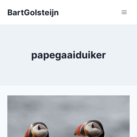
Doorgaan
BartGolsteijn
naar
inhoud
papegaaiduiker