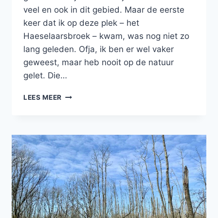
veel en ook in dit gebied. Maar de eerste
keer dat ik op deze plek – het
Haeselaarsbroek – kwam, was nog niet zo
lang geleden. Ofja, ik ben er wel vaker
geweest, maar heb nooit op de natuur
gelet. Die…
PRACHTIGE
LEES MEER
PLEK:
HET
HAESELAARSBROEK
EN
DE
VELDEN
EROMHEEN