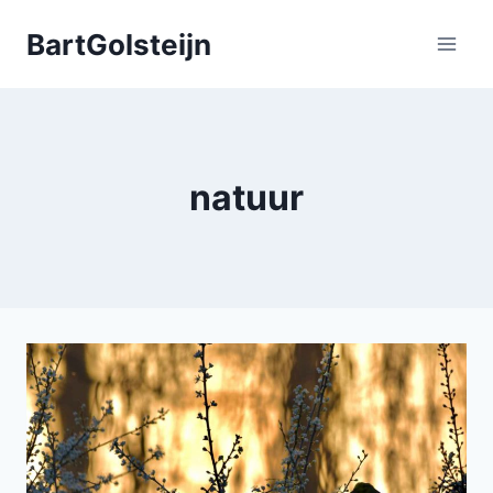
Doorgaan
BartGolsteijn
naar
inhoud
natuur