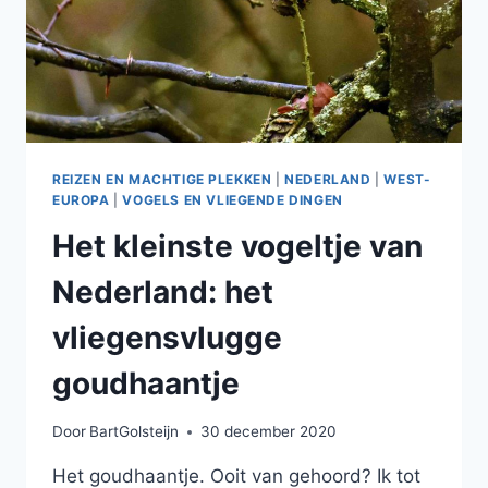
REIZEN EN MACHTIGE PLEKKEN
|
NEDERLAND
|
WEST-
EUROPA
|
VOGELS EN VLIEGENDE DINGEN
Het kleinste vogeltje van
Nederland: het
vliegensvlugge
goudhaantje
Door
BartGolsteijn
30 december 2020
Het goudhaantje. Ooit van gehoord? Ik tot