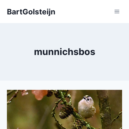
Doorgaan
BartGolsteijn
naar
inhoud
munnichsbos