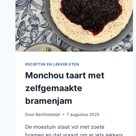
RECEPTEN EN LEKKER ETEN
Monchou taart met
zelfgemaakte
bramenjam
Door
BartGolsteijn
7 augustus 2025
De moestuin staat vol met zoete
bramen en dat vraagt om er iets lekkers