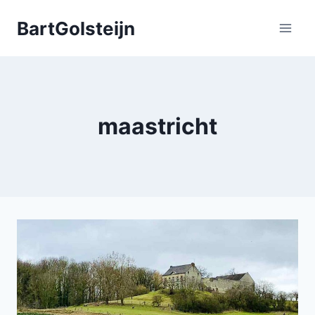
Doorgaan
BartGolsteijn
naar
inhoud
maastricht