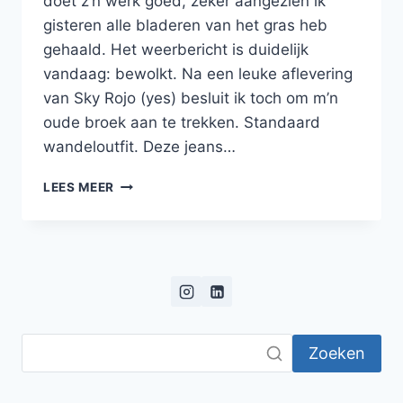
doet z’n werk goed, zeker aangezien ik
gisteren alle bladeren van het gras heb
gehaald. Het weerbericht is duidelijk
vandaag: bewolkt. Na een leuke aflevering
van Sky Rojo (yes) besluit ik toch om m’n
oude broek aan te trekken. Standaard
wandeloutfit. Deze jeans…
WANDELEN
LEES MEER
OP
DE
SINT
PIETERSBERG
EN
HET
JEKERDAL
Zoeken