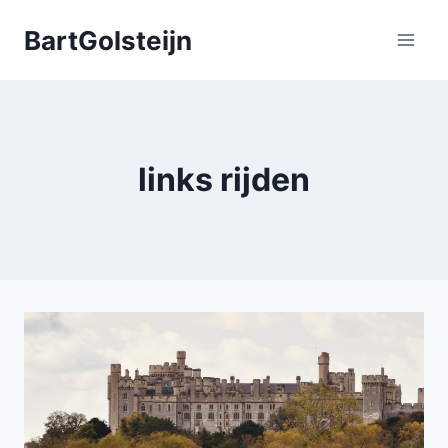
Doorgaan
BartGolsteijn
naar
inhoud
links rijden