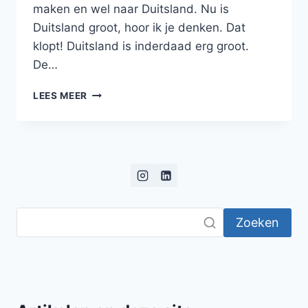
maken en wel naar Duitsland. Nu is
Duitsland groot, hoor ik je denken. Dat
klopt! Duitsland is inderdaad erg groot.
De…
EEN
LEES MEER
KORTE
REIS
NAAR
HET
GEBIED
VAN
DE
FRANKEN
Zoeken