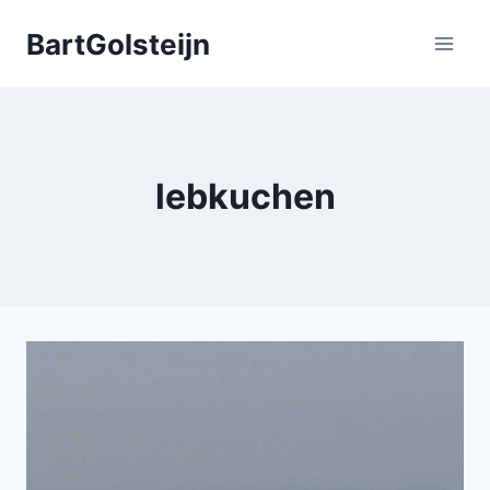
Doorgaan
BartGolsteijn
naar
inhoud
lebkuchen