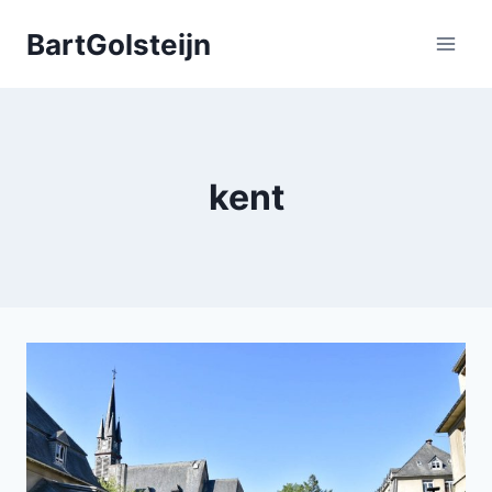
Doorgaan
BartGolsteijn
naar
inhoud
kent