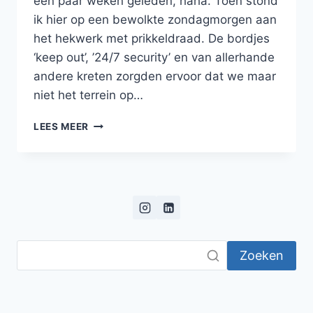
een paar weken geleden, haha. Toen stond
ik hier op een bewolkte zondagmorgen aan
het hekwerk met prikkeldraad. De bordjes
‘keep out’, ’24/7 security’ en van allerhande
andere kreten zorgden ervoor dat we maar
niet het terrein op…
SINT
LEES MEER
JOZEFSHEIM
IN
SCHWALMTAL
–
OOK
KENT
SCHOOL
GENOEMD
Zoeken