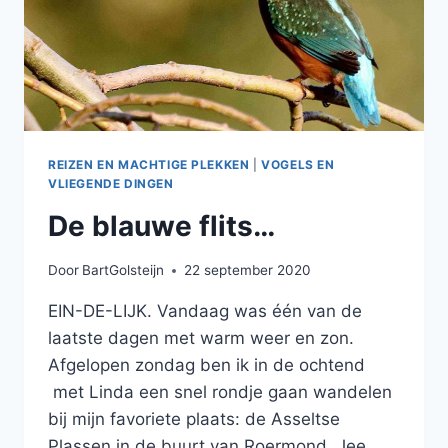
REIZEN EN MACHTIGE PLEKKEN
|
VOGELS EN
VLIEGENDE DINGEN
De blauwe flits…
Door
BartGolsteijn
22 september 2020
EIN-DE-LIJK. Vandaag was één van de
laatste dagen met warm weer en zon.
Afgelopen zondag ben ik in de ochtend
met Linda een snel rondje gaan wandelen
bij mijn favoriete plaats: de Asseltse
Plassen in de buurt van Roermond. Jee,