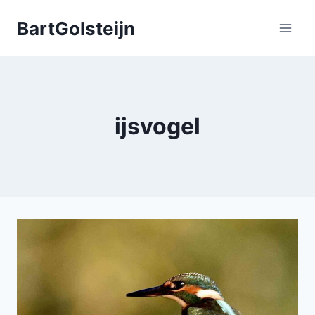
Doorgaan
BartGolsteijn
naar
inhoud
ijsvogel