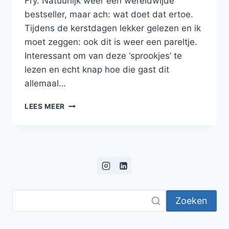
Fry. Natuurlijk weer een wereldwijde
bestseller, maar ach: wat doet dat ertoe.
Tijdens de kerstdagen lekker gelezen en ik
moet zeggen: ook dit is weer een pareltje.
Interessant om van deze ‘sprookjes’ te
lezen en echt knap hoe die gast dit
allemaal…
BLOG:
LEES MEER
TITANEN,
OLYMPIËRS,
NIMFEN
EN
HET
ONTSTAAN
VAN
DE
Zoeken
MENS
ENZO…