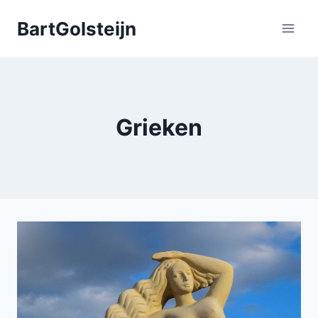
Doorgaan
BartGolsteijn
naar
inhoud
Grieken