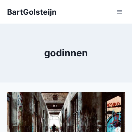
Doorgaan
BartGolsteijn
naar
inhoud
godinnen