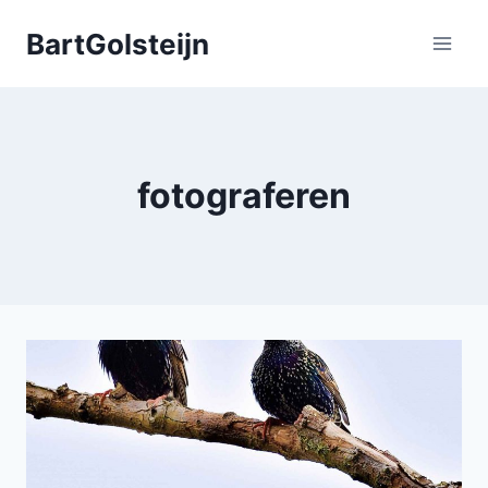
Doorgaan
BartGolsteijn
naar
inhoud
fotograferen