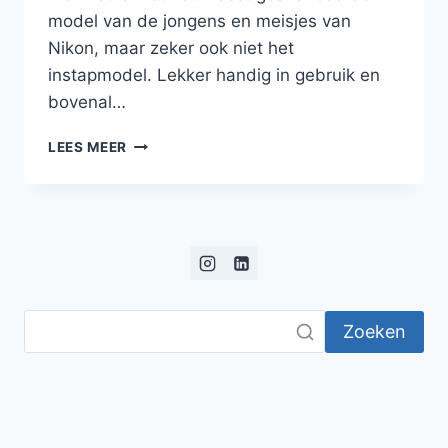
model van de jongens en meisjes van
Nikon, maar zeker ook niet het
instapmodel. Lekker handig in gebruik en
bovenal…
SIGMA
LEES MEER
150-
600MM
TELELENS:
EINDELIJK
SCHERP
Zoeken