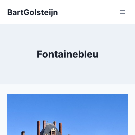
Doorgaan
BartGolsteijn
naar
inhoud
Fontainebleu