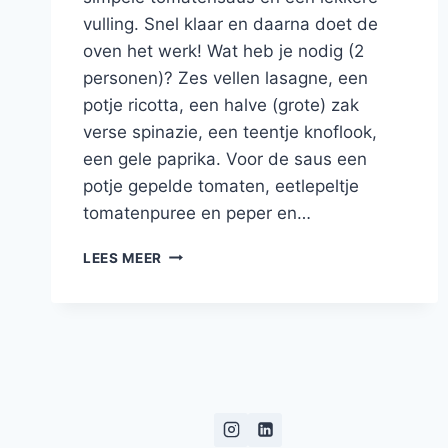
vulling. Snel klaar en daarna doet de
oven het werk! Wat heb je nodig (2
personen)? Zes vellen lasagne, een
potje ricotta, een halve (grote) zak
verse spinazie, een teentje knoflook,
een gele paprika. Voor de saus een
potje gepelde tomaten, eetlepeltje
tomatenpuree en peper en…
CANNELLONI
LEES MEER
MET
RICOTTA,
SPINAZIE
EN
GELE
PAPRIKA