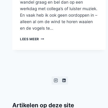
wandel graag en bel dan op een
werkdag met collega’s of luister muziek.
En vaak heb ik ook geen oordoppen in –
alleen al om de wind te horen waaien
en de vogels te…
GEWELDIGE
LEES MEER
PODCAST:
DE
BRAND
IN
HET
LANDHUIS
Artikelen op deze site