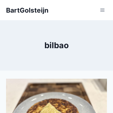
Doorgaan
BartGolsteijn
naar
inhoud
bilbao