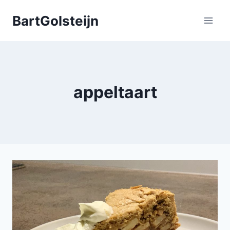
Doorgaan
BartGolsteijn
naar
inhoud
appeltaart